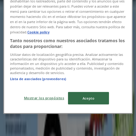
deshabilitan los rastreadores, parte del contenido y los anuncios que ves
podrían dejar de ser relevantes para ti. Puedes volver a acceder a este
menú para cambiar tus opciones o retirar el consentimiento en cualquier
momento haciendo clic en el enlace «Mostrar los propósitos» que aparece
en el en la parte inferior de la página web. Tus opciones tendrán efecto
dentro de nuestro Sitio web. Para saber más, consulta nuestra política de
privacidad.
Cookie policy
Tanto nosotros como nuestros asociados tratamos los
datos para proporcionar:
Utilizar datos de localización geográfica precisa. Analizar activamente las
{"numCatalogs":0}
características del dispositivo para su identificación. Almacenar la
información en un dispositivo y/o acceder a ella. Publicidad y contenido
personalizados, medición de publicidad y contenido, investigación de
Tidsplaner og adresser Würth
audiencia y desarrollo de servicios.
Lista de asociados (proveedores)
Mostrar los propósitos
Acepto
Würth
Køgevej 14, Næstved
2.1 km
Åben