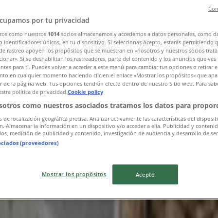
Con
cupamos por tu privacidad
ros como nuestros
1014
socios almacenamos y accedemos a datos personales, como d
 identificadores únicos, en tu dispositivo. Si seleccionas Acepto, estarás permitiendo 
de rastreo apoyen los propósitos que se muestran en «nosotros y nuestros socios trat
ionar». Si se deshabilitan los rastreadores, parte del contenido y los anuncios que ves
antes para ti. Puedes volver a acceder a este menú para cambiar tus opciones o retirar e
to en cualquier momento haciendo clic en el enlace «Mostrar los propósitos» que apar
or de la página web. Tus opciones tendrán efecto dentro de nuestro Sitio web. Para sab
stra política de privacidad.
Cookie policy
sotros como nuestros asociados tratamos los datos para proporc
s de localización geográfica precisa. Analizar activamente las características del disposit
ón. Almacenar la información en un dispositivo y/o acceder a ella. Publicidad y conteni
os, medición de publicidad y contenido, investigación de audiencia y desarrollo de ser
ociados (proveedores)
Mostrar los propósitos
Acepto