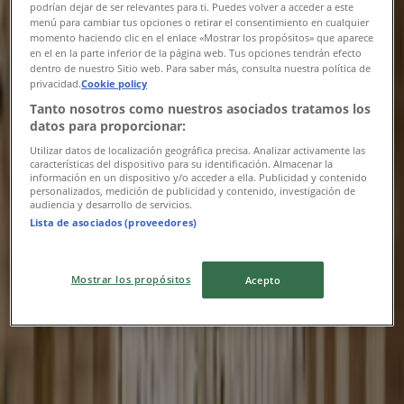
podrían dejar de ser relevantes para ti. Puedes volver a acceder a este
menú para cambiar tus opciones o retirar el consentimiento en cualquier
momento haciendo clic en el enlace «Mostrar los propósitos» que aparece
en el en la parte inferior de la página web. Tus opciones tendrán efecto
dentro de nuestro Sitio web. Para saber más, consulta nuestra política de
privacidad.
Cookie policy
Tanto nosotros como nuestros asociados tratamos los
datos para proporcionar:
Utilizar datos de localización geográfica precisa. Analizar activamente las
características del dispositivo para su identificación. Almacenar la
{"numCatalogs":0}
información en un dispositivo y/o acceder a ella. Publicidad y contenido
personalizados, medición de publicidad y contenido, investigación de
audiencia y desarrollo de servicios.
Tidsplaner og adresser Biltema
Lista de asociados (proveedores)
Mostrar los propósitos
Acepto
Biltema
Stenbukken 21, Aalborg
6.7 km
Lukket