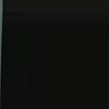
Nu er du her:
Sønderborg
Featured
Dagligvarer
Hjem og møbler
Mode
Elektronik og
hvidevarer
Byggemarkeder
Sport
Legetøj og baby
Kosmetik
og sundhed
Biler og motor
Restauranter
Bøger og
kontor
Rejse
Banker
Annoncering
Normal butik - Kastanie Alle 3,
Sønderborg - Tilbud, åbningstider