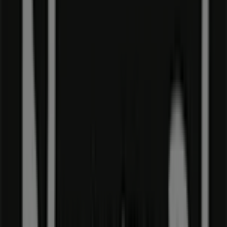
Lukket
Tvis Køkken
Sjællandsgade 12-14, Sønderborg
903 m
Lukket
Fri BikeShop
Alsgade 2, Sønderborg
923 m