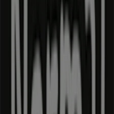
Flügger
Alsgade 29, Sønderborg
937 m
Lukket
Andre virksomheder i Dagligvarer i
Sønderborg
Normal
Velkommen til
Normal
butikken på Tiendeo, hvor du kan
opdage de bedste
tilbud
,
kampagner
og
kataloger
fra