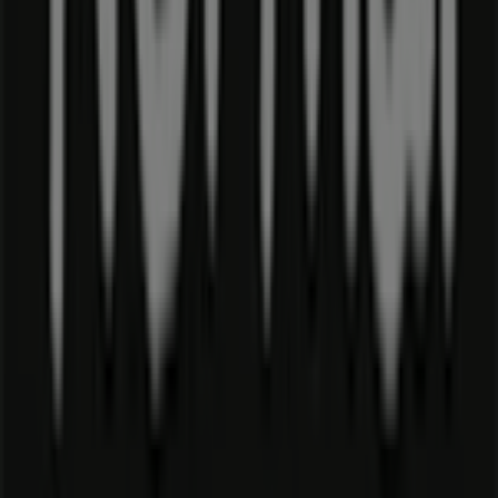
Tiendeo er en del af teknologivirksomheden Shopfully,
der er i gang med at genopfinde lokalhandel verden over.
Tiendeo
Det gør vi