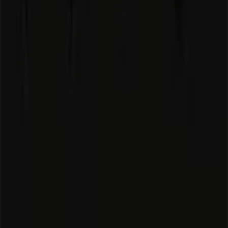
Forretningsløsninger
Nyheder og medier
Arbejd hos os
Kontakt os
Marketing og forretningsforespørgsel
Butikken er placeret forkert på kortet
Ugentlig feedback annonce
Tekniske problemer og generel feedback
Index
Mærker
Lokale mærker
Forhandlere
Butikker i nærheten