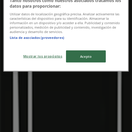
Tanto nosotros como nuestros asociados tratamos los
datos para proporcionar:
Udløber 16.8
Utilizar datos de localización geográfica precisa. Analizar activamente las
características del dispositivo para su identificación. Almacenar la
Nærmeste butikker
información en un dispositivo y/o acceder a ella. Publicidad y contenido
personalizados, medición de publicidad y contenido, investigación de
audiencia y desarrollo de servicios.
Lista de asociados (proveedores)
365discount
Mostrar los propósitos
Acepto
Kløvermarken 2 A, Sønderborg
318 m
Min Købmand
Grundtvigs Allé 95, Sønderborg
731 m