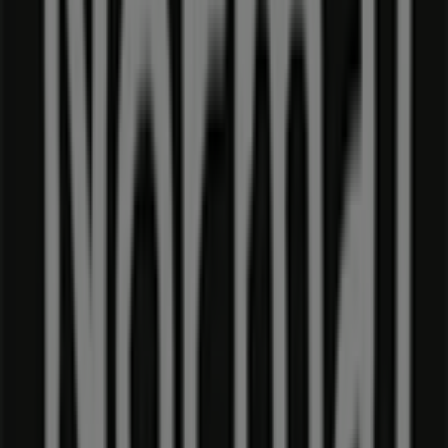
dette anerkendte mærke inden for
Dagligvarer
sektoren.
Vores fysiske butik er beliggende på
Kastanie Alle 3
,
Sønderborg
, og her vil du finde et bredt udvalg af
kvalitetsprodukter, der hjælper dig med at spare penge
hele
august 2026
.
På Tiendeo tilbyder vi alle de opdaterede oplysninger om
Normal
, såsom åbningstider, eksklusive tilbud og den
præcise placering af butikken på
Kastanie Alle 3
.
Derudover får du adgang til de nyeste kataloger fra
Normal
, hvor du kan opdage de nyeste kampagner og få
store rabatter på
Dagligvarer
produkter til dine køb i
Sønderborg
.
Gå ikke glip af muligheden for at besøge
Normal
butikken på
Kastanie Alle 3
for en fuld
shoppingoplevelse. Vi inviterer dig til at udforske de
kampagner, vi har til dig i denne
august
og holde dig
opdateret om de bedste tilbud fra
Normal
i
Sønderborg
.
Besøg os og begynd at spare i dag!