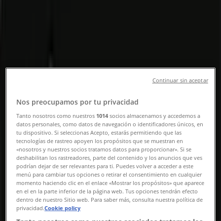
og telefonnummer
Tiendeo i Sønderborg
»
Dagligvarer Tilbud i Sønderborg
»
Normal i Sønderborg
»
Normal | Kastanie Alle 3
Continuar sin aceptar
Kort
40 53 97 34
Kort
40 53 97 34
Nos preocupamos por tu privacidad
Tanto nosotros como nuestros
1014
socios almacenamos y accedemos a
Normal Tilbud i Sønderborg
datos personales, como datos de navegación o identificadores únicos, en
tu dispositivo. Si seleccionas Acepto, estarás permitiendo que las
tecnologías de rastreo apoyen los propósitos que se muestran en
«nosotros y nuestros socios tratamos datos para proporcionar». Si se
deshabilitan los rastreadores, parte del contenido y los anuncios que ves
podrían dejar de ser relevantes para ti. Puedes volver a acceder a este
menú para cambiar tus opciones o retirar el consentimiento en cualquier
momento haciendo clic en el enlace «Mostrar los propósitos» que aparece
en el en la parte inferior de la página web. Tus opciones tendrán efecto
Normal
dentro de nuestro Sitio web. Para saber más, consulta nuestra política de
privacidad.
Cookie policy
Normal Tilbudsavis