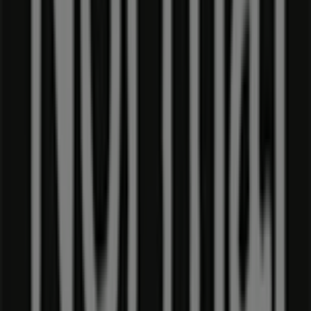
Flere oplysninger om Normal
Se andre butikker af Normal
i Sønderborg
Annoncering