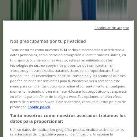
575 m
Lukket
Continuar sin aceptar
Nos preocupamos por tu privacidad
Tanto nosotros como nuestros
1014
socios almacenamos y accedemos a
Føtex
datos personales, como datos de navegación o identificadores únicos, en
tu dispositivo. Si seleccionas Acepto, estarás permitiendo que las
Ringkøbingvej 1, Varde
tecnologías de rastreo apoyen los propósitos que se muestran en
«nosotros y nuestros socios tratamos datos para proporcionar». Si se
17.3 km
deshabilitan los rastreadores, parte del contenido y los anuncios que ves
podrían dejar de ser relevantes para ti. Puedes volver a acceder a este
Lukket
menú para cambiar tus opciones o retirar el consentimiento en cualquier
momento haciendo clic en el enlace «Mostrar los propósitos» que aparece
en el en la parte inferior de la página web. Tus opciones tendrán efecto
dentro de nuestro Sitio web. Para saber más, consulta nuestra política de
privacidad.
Cookie policy
Føtex i Esbjerg — Butikker, åbningstider og
Tanto nosotros como nuestros asociados tratamos los
telefonnummer
datos para proporcionar:
Utilizar datos de localización geográfica precisa. Analizar activamente las
características del dispositivo para su identificación. Almacenar la