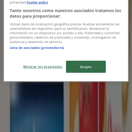
privacidad.
Cookie policy
Tanto nosotros como nuestros asociados tratamos los
datos para proporcionar:
Utilizar datos de localización geográfica precisa. Analizar activamente las
características del dispositivo para su identificación. Almacenar la
información en un dispositivo y/o acceder a ella. Publicidad y contenido
personalizados, medición de publicidad y contenido, investigación de
audiencia y desarrollo de servicios.
Lista de asociados (proveedores)
{"numCatalogs":4}
Mostrar los propósitos
Acepto
Tidsplaner og adresser Netto
Netto
Skansevej 12, Hillerød
802 m