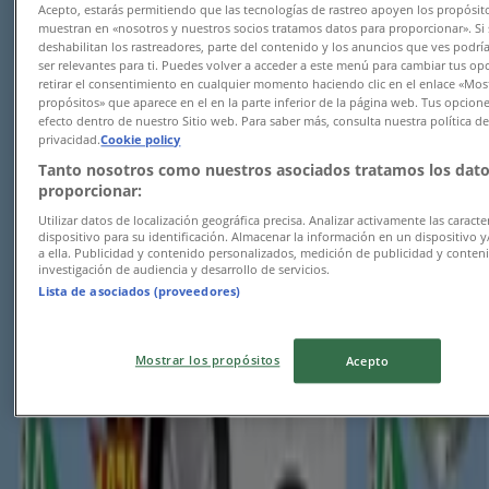
Udløber 20.8
Horsens
Acepto, estarás permitiendo que las tecnologías de rastreo apoyen los propósit
muestran en «nosotros y nuestros socios tratamos datos para proporcionar». Si 
deshabilitan los rastreadores, parte del contenido y los anuncios que ves podrí
ser relevantes para ti. Puedes volver a acceder a este menú para cambiar tus op
retirar el consentimiento en cualquier momento haciendo clic en el enlace «Most
Davidsen
propósitos» que aparece en el en la parte inferior de la página web. Tus opcion
efecto dentro de nuestro Sitio web. Para saber más, consulta nuestra política d
Davidsen Tilbudsavis
privacidad.
Cookie policy
Tanto nosotros como nuestros asociados tratamos los dato
Udløber 30.8
Horsens
proporcionar:
Udløber i morgen
Utilizar datos de localización geográfica precisa. Analizar activamente las caracter
dispositivo para su identificación. Almacenar la información en un dispositivo y
a ella. Publicidad y contenido personalizados, medición de publicidad y conten
investigación de audiencia y desarrollo de servicios.
jem & fix
Lista de asociados (proveedores)
jem & fix Tilbudsavis
Mostrar los propósitos
Acepto
Udløber i morgen
Horsens
Annoncering