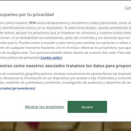
Con
cupamos por tu privacidad
ros como nuestros
1014
socios almacenamos y accedemos a datos personales, como d
 identificadores únicos, en tu dispositivo. Si seleccionas Acepto, estarás permitiendo 
de rastreo apoyen los propósitos que se muestran en «nosotros y nuestros socios trat
ionar». Si se deshabilitan los rastreadores, parte del contenido y los anuncios que ves
antes para ti. Puedes volver a acceder a este menú para cambiar tus opciones o retirar e
to en cualquier momento haciendo clic en el enlace «Mostrar los propósitos» que apar
Sorø
or de la página web. Tus opciones tendrán efecto dentro de nuestro Sitio web. Para sab
stra política de privacidad.
Cookie policy
sotros como nuestros asociados tratamos los datos para proporc
s de localización geográfica precisa. Analizar activamente las características del disposit
ón. Almacenar la información en un dispositivo y/o acceder a ella. Publicidad y conteni
os, medición de publicidad y contenido, investigación de audiencia y desarrollo de ser
ociados (proveedores)
Mostrar los propósitos
Acepto