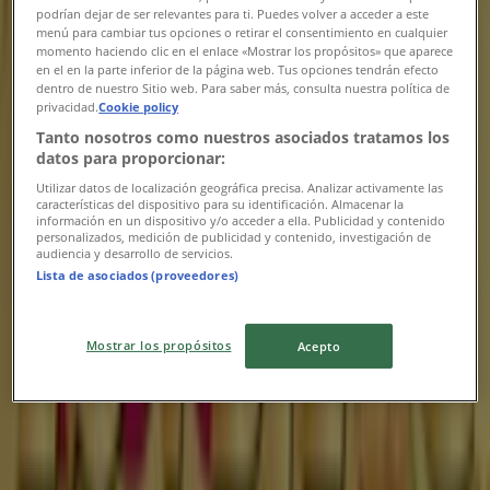
podrían dejar de ser relevantes para ti. Puedes volver a acceder a este
Kridthøjvej 3, Århus
menú para cambiar tus opciones o retirar el consentimiento en cualquier
momento haciendo clic en el enlace «Mostrar los propósitos» que aparece
5.1 km
en el en la parte inferior de la página web. Tus opciones tendrán efecto
dentro de nuestro Sitio web. Para saber más, consulta nuestra política de
Åben
privacidad.
Cookie policy
Tanto nosotros como nuestros asociados tratamos los
datos para proporcionar:
Utilizar datos de localización geográfica precisa. Analizar activamente las
características del dispositivo para su identificación. Almacenar la
SuperBrugsen
información en un dispositivo y/o acceder a ella. Publicidad y contenido
personalizados, medición de publicidad y contenido, investigación de
audiencia y desarrollo de servicios.
Stenvej 17, Århus
Lista de asociados (proveedores)
6.3 km
Mostrar los propósitos
Åben
Acepto
SuperBrugsen