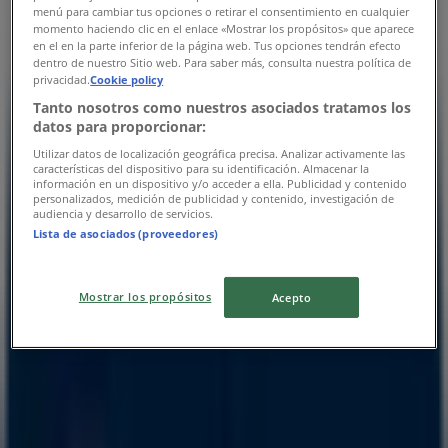
menú para cambiar tus opciones o retirar el consentimiento en cualquier
Føtex
momento haciendo clic en el enlace «Mostrar los propósitos» que aparece
en el en la parte inferior de la página web. Tus opciones tendrán efecto
Bernhardt Jensens Boulevard 79, Århus
dentro de nuestro Sitio web. Para saber más, consulta nuestra política de
privacidad.
Cookie policy
1.1 km
Tanto nosotros como nuestros asociados tratamos los
datos para proporcionar:
Utilizar datos de localización geográfica precisa. Analizar activamente las
características del dispositivo para su identificación. Almacenar la
información en un dispositivo y/o acceder a ella. Publicidad y contenido
personalizados, medición de publicidad y contenido, investigación de
Føtex
audiencia y desarrollo de servicios.
Lista de asociados (proveedores)
Ceres Allé 20, Århus
1.2 km
Mostrar los propósitos
Acepto
Åben
Føtex