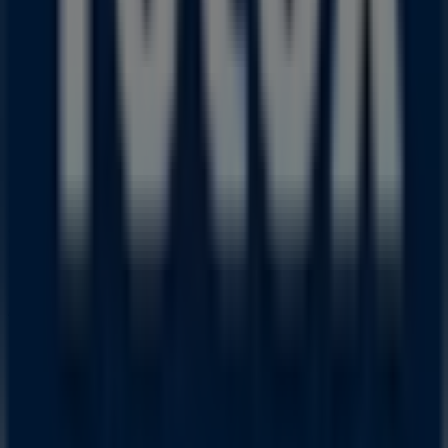
men også til information om fysiske butikker i din by.
Gennemse
Føtex
's kataloger, find butikker i
Århus
, og
opdag produkter med store rabatter, så du kan spare
penge i
august
. Derudover giver vi dig præcise
placeringer, åbningstider og alle de nødvendige
oplysninger for at gøre din shoppingoplevelse så nem
som muligt.
Gå ikke glip af
Føtex
's
tilbud
i butikkerne i
Århus
, og
hold dig opdateret med de bedste priser i løbet af
august 2026
. På Tiendeo finder du altid de bedste
butikker og shoppingmuligheder i
Århus
. Begynd din
søgning nu!
Annoncering