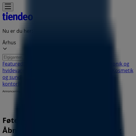
Nu er du her:
Århus
Featured
Dagligvarer
Hjem og møbler
Mode
Elektronik og
hvidevarer
Byggemarkeder
Sport
Legetøj og baby
Kosmetik
og sundhed
Biler og motor
Restauranter
Bøger og
kontor
Rejse
Banker
Annoncering
Føtex butikker i Århus -
Åbningstider, telefonnummer og