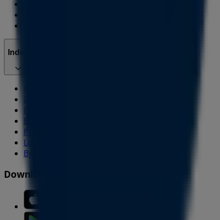
Butikken er placeret forkert på kortet
Ugentlig feedback annonce
Tekniske problemer og generel feedback
Index
Mærker
Lokale mærker
Forhandlere
Butikker i nærheten
Produkter
Lokale produkter
Byer
Download Tiendeos App.