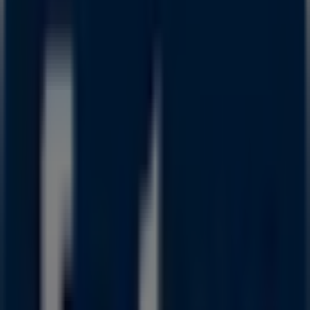
Finlandsgade 17-19, Århus
1.3 km
Åben
Annoncering