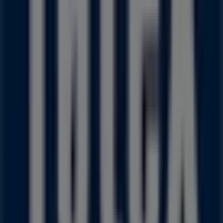
Føtex
Uge 3233
Udløber 13.8
Andre virksomheder i Dagligvarer i
Århus
Føtex
Velkommen til Tiendeo! Her kan du ikke kun finde de
bedste
tilbud
,
kataloger
og
kampagner
, men også
opdage de mest populære butikker i
Århus
. I løbet af
august 2026
kan du lære alt om de nyeste opdateringer
fra
Føtex
samt finde placeringer og oplysninger om de
nærmeste butikker i
Århus
.
Hos Tiendeo får du adgang til
kampagner
og rabatter,