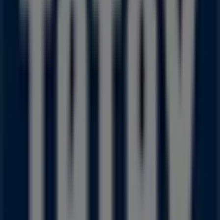
Annoncering
Føtex Tilbudsavis i Århus