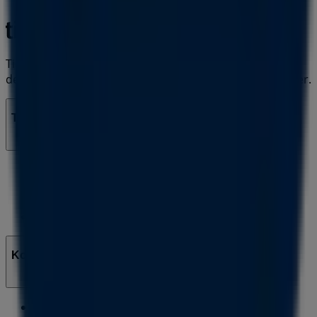
Tiendeo er en del af teknologivirksomheden Shopfully,
der er i gang med at genopfinde lokalhandel verden over.
Tiendeo
Det gør vi
Forretningsløsninger
Nyheder og medier
Arbejd hos os
Kontakt os
Marketing og forretningsforespørgsel