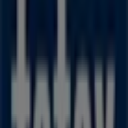
Føtex
Frederiksalle 22-24, Århus
1.4 km
Åben
Føtex
M. P. Bruunsgade 55, Århus
1.8 km
Åben