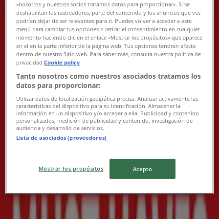
«nosotros y nuestros socios tratamos datos para proporcionar». Si se
deshabilitan los rastreadores, parte del contenido y los anuncios que ves
Lidl
podrían dejar de ser relevantes para ti. Puedes volver a acceder a este
menú para cambiar tus opciones o retirar el consentimiento en cualquier
Storegade 227, Esbjerg
momento haciendo clic en el enlace «Mostrar los propósitos» que aparece
en el en la parte inferior de la página web. Tus opciones tendrán efecto
Lukket
dentro de nuestro Sitio web. Para saber más, consulta nuestra política de
privacidad.
Cookie policy
Tanto nosotros como nuestros asociados tratamos los
datos para proporcionar:
Utilizar datos de localización geográfica precisa. Analizar activamente las
características del dispositivo para su identificación. Almacenar la
información en un dispositivo y/o acceder a ella. Publicidad y contenido
Lidl
personalizados, medición de publicidad y contenido, investigación de
audiencia y desarrollo de servicios.
Banegårdspladsen 8, Faaborg
Lista de asociados (proveedores)
Lukket
Mostrar los propósitos
Acepto