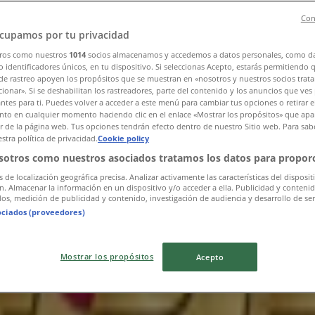
Con
cupamos por tu privacidad
ros como nuestros
1014
socios almacenamos y accedemos a datos personales, como d
 identificadores únicos, en tu dispositivo. Si seleccionas Acepto, estarás permitiendo 
de rastreo apoyen los propósitos que se muestran en «nosotros y nuestros socios trat
ionar». Si se deshabilitan los rastreadores, parte del contenido y los anuncios que ves
antes para ti. Puedes volver a acceder a este menú para cambiar tus opciones o retirar e
to en cualquier momento haciendo clic en el enlace «Mostrar los propósitos» que apar
erning
or de la página web. Tus opciones tendrán efecto dentro de nuestro Sitio web. Para sab
stra política de privacidad.
Cookie policy
sotros como nuestros asociados tratamos los datos para proporc
s de localización geográfica precisa. Analizar activamente las características del disposit
ón. Almacenar la información en un dispositivo y/o acceder a ella. Publicidad y conteni
os, medición de publicidad y contenido, investigación de audiencia y desarrollo de ser
ociados (proveedores)
Mostrar los propósitos
Acepto