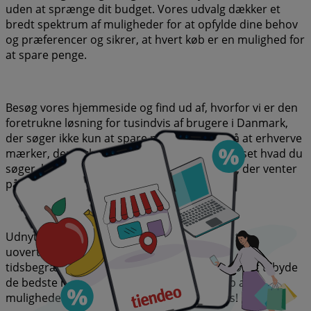
uden at sprænge dit budget. Vores udvalg dækker et
bredt spektrum af muligheder for at opfylde dine behov
og præferencer og sikrer, at hvert køb er en mulighed for
at spare penge.
Besøg vores hjemmeside og find ud af, hvorfor vi er den
foretrukne løsning for tusindvis af brugere i Danmark,
der søger ikke kun at spare penge, men også at erhverve
mærker, der forbedrer deres livskvalitet. Uanset hvad du
søger, har vi de bedste tilbud og kampagner, der venter
på dig.
Udnyt denne unikke mulighed for at få Dart til
uovertrufne priser. Husk, at vores tilbud er
tidsbegrænsede, og de opdateres løbende for at tilbyde
de bedste mærker på markedet. Gå ikke glip af
muligheden for at få Dart til den bedste pris!