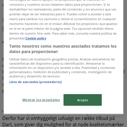
«nosotros y nuestros socios tratamos datos para proporcionar». Si se
Vi offentliggør snart tilbud fra Dart
deshabilitan los rastreadores, parte del contenido y los anuncios que ves
podrían dejar de ser relevantes para ti. Puedes volver a acceder a este
Dart, alle tilbuddene lige ved
menú para cambiar tus opciones o retirar el consentimiento en cualquier
momento haciendo clic en el enlace «Mostrar los propósitos» que aparece
hånden
en el en la parte inferior de la página web. Tus opciones tendrán efecto
dentro de nuestro Sitio web. Para saber más, consulta nuestra política de
privacidad.
Cookie policy
Opdag de bedste tilbud på Dart i august 2026!
Tanto nosotros como nuestros asociados tratamos los
datos para proporcionar:
I denne måned af august i 2026, er vi glade for at tilbyde
Utilizar datos de localización geográfica precisa. Analizar activamente las
características del dispositivo para su identificación. Almacenar la
dig de mest attraktive og konkurrencedygtige tilbud på
información en un dispositivo y/o acceder a ella. Publicidad y contenido
Dart, der er tilgængelige i Danmark. Hos Tiendeo har vi til
personalizados, medición de publicidad y contenido, investigación de
audiencia y desarrollo de servicios.
formål at give dig adgang til et bredt udvalg af tilbud, så
Lista de asociados (proveedores)
du kan finde præcis det, du har brug for, til uovertrufne
priser.
Mostrar los propósitos
Acepto
Vi forstår vigtigheden af at få mest muligt ud af dine køb.
Derfor har vi omhyggeligt udvalgt en række tilbud på
Dart, som giver dig mulighed for at nyde kvalitetsmærker