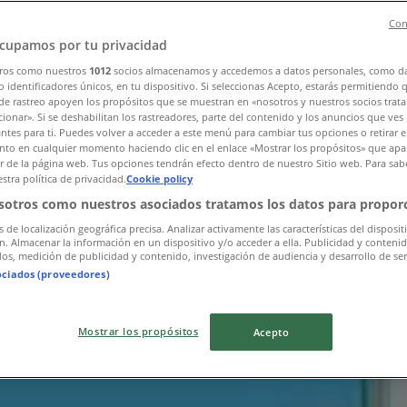
Con
cupamos por tu privacidad
ros como nuestros
1012
socios almacenamos y accedemos a datos personales, como d
 identificadores únicos, en tu dispositivo. Si seleccionas Acepto, estarás permitiendo 
de rastreo apoyen los propósitos que se muestran en «nosotros y nuestros socios trat
ionar». Si se deshabilitan los rastreadores, parte del contenido y los anuncios que ves
antes para ti. Puedes volver a acceder a este menú para cambiar tus opciones o retirar e
to en cualquier momento haciendo clic en el enlace «Mostrar los propósitos» que apar
or de la página web. Tus opciones tendrán efecto dentro de nuestro Sitio web. Para sab
stra política de privacidad.
Cookie policy
sotros como nuestros asociados tratamos los datos para proporc
s de localización geográfica precisa. Analizar activamente las características del disposit
ón. Almacenar la información en un dispositivo y/o acceder a ella. Publicidad y conteni
os, medición de publicidad y contenido, investigación de audiencia y desarrollo de ser
ociados (proveedores)
Mostrar los propósitos
Acepto