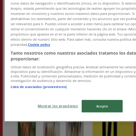
Udløber 13.8
København
como datos de navegación o identificadores únicos, en tu dispositivo. Si selecc
Ny
Acepto, estarás permitiendo que las tecnologías de rastreo apoyen los propósit
muestran en «nosotros y nuestros socios tratamos datos para proporcionar». Si 
deshabilitan los rastreadores, parte del contenido y los anuncios que ves podrí
ser relevantes para ti. Puedes volver a acceder a este menú para cambiar tus op
retirar el consentimiento en cualquier momento haciendo clic en el enlace «Most
Calle
propósitos» que aparece en el en la parte inferior de la página web. Tus opcion
efecto dentro de nuestro Sitio web. Para saber más, consulta nuestra política d
Aug
privacidad.
Cookie policy
Tanto nosotros como nuestros asociados tratamos los dato
Udløber 1.9
København
proporcionar:
Ny
Utilizar datos de localización geográfica precisa. Analizar activamente las caracter
dispositivo para su identificación. Almacenar la información en un dispositivo y
a ella. Publicidad y contenido personalizados, medición de publicidad y conten
investigación de audiencia y desarrollo de servicios.
Calle
Lista de asociados (proveedores)
August 1
Mostrar los propósitos
Acepto
Udløber 18.8
København
Annoncering