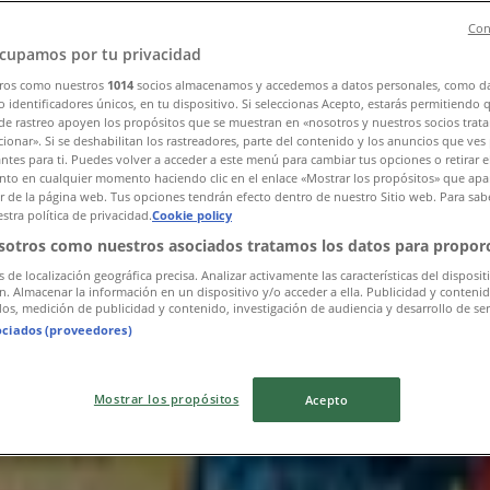
Con
cupamos por tu privacidad
ros como nuestros
1014
socios almacenamos y accedemos a datos personales, como d
 identificadores únicos, en tu dispositivo. Si seleccionas Acepto, estarás permitiendo 
de rastreo apoyen los propósitos que se muestran en «nosotros y nuestros socios trat
ionar». Si se deshabilitan los rastreadores, parte del contenido y los anuncios que ves
antes para ti. Puedes volver a acceder a este menú para cambiar tus opciones o retirar e
to en cualquier momento haciendo clic en el enlace «Mostrar los propósitos» que apar
or de la página web. Tus opciones tendrán efecto dentro de nuestro Sitio web. Para sab
stra política de privacidad.
Cookie policy
sotros como nuestros asociados tratamos los datos para proporc
s de localización geográfica precisa. Analizar activamente las características del disposit
ón. Almacenar la información en un dispositivo y/o acceder a ella. Publicidad y conteni
os, medición de publicidad y contenido, investigación de audiencia y desarrollo de ser
ociados (proveedores)
Mostrar los propósitos
Acepto